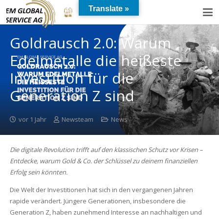
Translate »
Goldrausch 2.0: Warum
Edelmetalle die heißeste
Investition für die
Generation Z sind
vor 1 Jahr
Newsteam
News
Die digitale Revolution trifft auf den klassischen Schutz vor Krisen –
Entdecke, warum Gold & Co. der Schlüssel zu deinem finanziellen
Erfolg sein könnten.
Die Welt der Investitionen hat sich in den vergangenen Jahren
rapide verändert. Jüngere Generationen, insbesondere die
Generation Z, haben zunehmend Interesse an nachhaltigen und