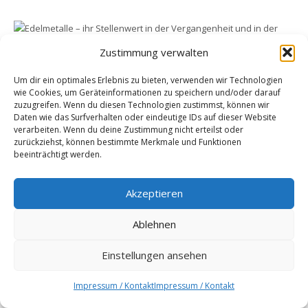
Zustimmung verwalten
Edelmetalle – ihr Stellenwert in der
Vergangenheit und in der Zukunft
Um dir ein optimales Erlebnis zu bieten, verwenden wir Technologien
wie Cookies, um Geräteinformationen zu speichern und/oder darauf
20. Juni 2021
zuzugreifen. Wenn du diesen Technologien zustimmst, können wir
Kundenbewertungen und Erfahrungen zu
Daten wie das Surfverhalten oder eindeutige IDs auf dieser Website
EM Global Service AG
verarbeiten. Wenn du deine Zustimmung nicht erteilst oder
zurückziehst, können bestimmte Merkmale und Funktionen
beeinträchtigt werden.
SEHR GUT
99%
Empfehlungen auf
ProvenExpert.com
4,67 / 5,00
Akzeptieren
Die Beständigkeit von Gold als Element der
68
42
Ablehnen
Götter
Bewertungen auf
Bewertungen von 1
9. Juni 2021
ProvenExpert.com
anderen Quelle
Einstellungen ansehen
Von Kunden
bewertet
Blick aufs ProvenExpert-Profil werfen
110 Bewertungen
Impressum / Kontakt
Impressum / Kontakt
Authentizität
2.7.2026