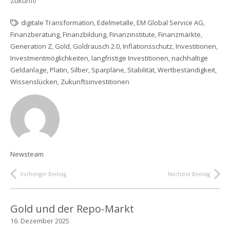
Zukunft!
digitale Transformation
,
Edelmetalle
,
EM Global Service AG
,
Finanzberatung
,
Finanzbildung
,
Finanzinstitute
,
Finanzmärkte
,
Generation Z
,
Gold
,
Goldrausch 2.0
,
Inflationsschutz
,
Investitionen
,
Investmentmöglichkeiten
,
langfristige Investitionen
,
nachhaltige
Geldanlage
,
Platin
,
Silber
,
Sparpläne
,
Stabilität
,
Wertbeständigkeit
,
Wissenslücken
,
Zukunftsinvestitionen
Newsteam
Vorheriger Beitrag
Nächster Beitrag
Gold und der Repo-Markt
16. Dezember 2025