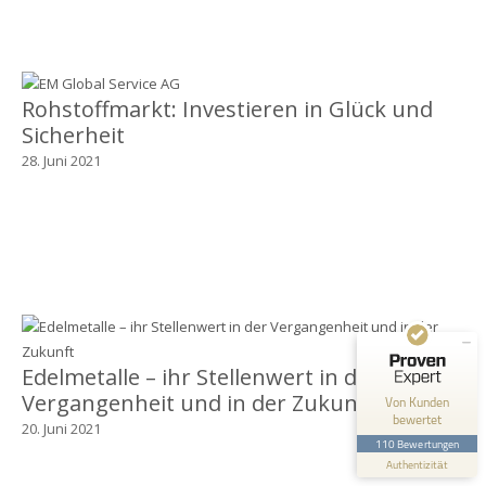
Rohstoffmarkt: Investieren in Glück und
Sicherheit
28. Juni 2021
Kundenbewertungen und Erfahrungen zu
EM Global Service AG
SEHR GUT
99%
Empfehlungen auf
ProvenExpert.com
4,67 / 5,00
68
42
Edelmetalle – ihr Stellenwert in der
Bewertungen auf
Bewertungen von 1
ProvenExpert.com
anderen Quelle
Vergangenheit und in der Zukunft
Von Kunden
bewertet
20. Juni 2021
Blick aufs ProvenExpert-Profil werfen
110 Bewertungen
Authentizität
2.7.2026