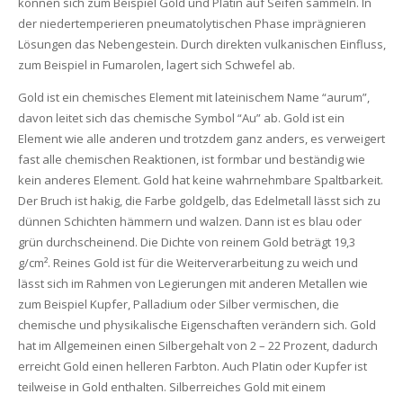
können sich zum Beispiel Gold und Platin auf Seifen sammeln. In
der niedertemperieren pneumatolytischen Phase imprägnieren
Lösungen das Nebengestein. Durch direkten vulkanischen Einfluss,
zum Beispiel in Fumarolen, lagert sich Schwefel ab.
Gold ist ein chemisches Element mit lateinischem Name “aurum”,
davon leitet sich das chemische Symbol “Au” ab. Gold ist ein
Element wie alle anderen und trotzdem ganz anders, es verweigert
fast alle chemischen Reaktionen, ist formbar und beständig wie
kein anderes Element. Gold hat keine wahrnehmbare Spaltbarkeit.
Der Bruch ist hakig, die Farbe goldgelb, das Edelmetall lässt sich zu
dünnen Schichten hämmern und walzen. Dann ist es blau oder
grün durchscheinend. Die Dichte von reinem Gold beträgt 19,3
g/cm². Reines Gold ist für die Weiterverarbeitung zu weich und
lässt sich im Rahmen von Legierungen mit anderen Metallen wie
zum Beispiel Kupfer, Palladium oder Silber vermischen, die
chemische und physikalische Eigenschaften verändern sich. Gold
hat im Allgemeinen einen Silbergehalt von 2 – 22 Prozent, dadurch
erreicht Gold einen helleren Farbton. Auch Platin oder Kupfer ist
teilweise in Gold enthalten. Silberreiches Gold mit einem