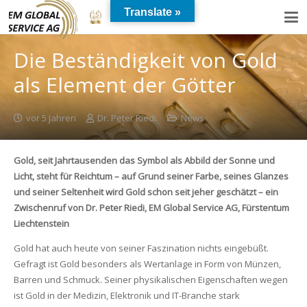
Translate »
Die Beständigkeit von Gold
als Element der Götter
vor 5 Jahren
Dr. Peter Riedi
News
Gold, seit Jahrtausenden das Symbol als Abbild der Sonne und
Licht, steht für Reichtum – auf Grund seiner Farbe, seines Glanzes
und seiner Seltenheit wird Gold schon seit jeher geschätzt – ein
Zwischenruf von Dr. Peter Riedi, EM Global Service AG, Fürstentum
Liechtenstein
Gold hat auch heute von seiner Faszination nichts eingebüßt.
Gefragt ist Gold besonders als Wertanlage in Form von Münzen,
Barren und Schmuck. Seiner physikalischen Eigenschaften wegen
ist Gold in der Medizin, Elektronik und IT-Branche stark