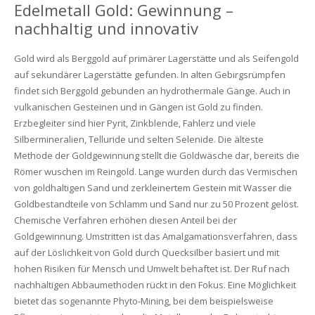
Edelmetall Gold: Gewinnung –
nachhaltig und innovativ
Gold wird als Berggold auf primärer Lagerstätte und als Seifengold
auf sekundärer Lagerstätte gefunden. In alten Gebirgsrümpfen
findet sich Berggold gebunden an hydrothermale Gänge. Auch in
vulkanischen Gesteinen und in Gängen ist Gold zu finden.
Erzbegleiter sind hier Pyrit, Zinkblende, Fahlerz und viele
Silbermineralien, Telluride und selten Selenide. Die älteste
Methode der Goldgewinnung stellt die Goldwäsche dar, bereits die
Römer wuschen im Reingold. Lange wurden durch das Vermischen
von goldhaltigen Sand und zerkleinertem Gestein mit Wasser die
Goldbestandteile von Schlamm und Sand nur zu 50 Prozent gelöst.
Chemische Verfahren erhöhen diesen Anteil bei der
Goldgewinnung. Umstritten ist das Amalgamationsverfahren, dass
auf der Löslichkeit von Gold durch Quecksilber basiert und mit
hohen Risiken für Mensch und Umwelt behaftet ist. Der Ruf nach
nachhaltigen Abbaumethoden rückt in den Fokus. Eine Möglichkeit
bietet das sogenannte Phyto-Mining, bei dem beispielsweise