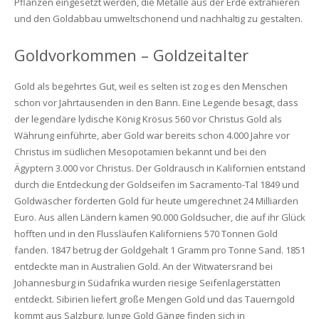
Pflanzen eingesetzt werden, die Metalle aus der Erde extrahieren
und den Goldabbau umweltschonend und nachhaltig zu gestalten.
Goldvorkommen – Goldzeitalter
Gold als begehrtes Gut, weil es selten ist zog es den Menschen
schon vor Jahrtausenden in den Bann. Eine Legende besagt, dass
der legendäre lydische König Krösus 560 vor Christus Gold als
Währung einführte, aber Gold war bereits schon 4.000 Jahre vor
Christus im südlichen Mesopotamien bekannt und bei den
Ägyptern 3.000 vor Christus. Der Goldrausch in Kalifornien entstand
durch die Entdeckung der Goldseifen im Sacramento-Tal 1849 und
Goldwäscher förderten Gold für heute umgerechnet 24 Milliarden
Euro. Aus allen Ländern kamen 90.000 Goldsucher, die auf ihr Glück
hofften und in den Flussläufen Kaliforniens 570 Tonnen Gold
fanden. 1847 betrug der Goldgehalt 1 Gramm pro Tonne Sand. 1851
entdeckte man in Australien Gold. An der Witwatersrand bei
Johannesburg in Südafrika wurden riesige Seifenlagerstätten
entdeckt. Sibirien liefert große Mengen Gold und das Tauerngold
kommt aus Salzburg. Junge Gold Gänge finden sich in