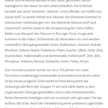
teilbar und 90 Atome wurden in der Natur gefunden, deren
Häufigkeit in der Natur ist sehr unterschiedlich. Die Erdrinde
besteht aus einer Gesteins-, Wasser- und Lufthülle, zur Hälfte aus
Sauerstoff, zu einem Viertel aus Silizium. Die Elemente kommen in
chemischen Verbindungen vor. Die Elemente Wasserstoff und
Sauerstoff, welche beide in die Gruppierung der Gase fallen,
bilden zum Beispiel das Wasser in flüssiger Form. Insgesamt
kommen in der Natur 24 Elemente als Mineralien vor und werden
unterteilt in Übergangsmetalle: Eisen, Ruthenium, Osmium, Kobalt,
Rhodium, Iridium, Nickel, Palladium, Platin, Kupfer, Silber, Gold, Zink,
Quecksilber, Halbmetalle und Nichtmetalle, Kohlenstoff, Zinn, Blei,
Phosphor, Antimon, Bismut, Schwefel, Selen, Tellur, Arsen.
Das Periodensystem wurde vor circa 150 Jahren von zwei
Forschern unabhängig voneinander präsentiert und deren Lehre
ist bis heute prägend. Gold nimmt im Periodensystem die
Ordnungszahl 89 in der Gruppe 11 ein und zählt damit zu den
sogenannten Übergangsmetallen und zu den Reinelementen.
Reine Elemente beteiligen sich nur zu einem sehr geringen Teil am
Aufbau der Erde. Nach der Verwitterung einer primären Lagerstätte