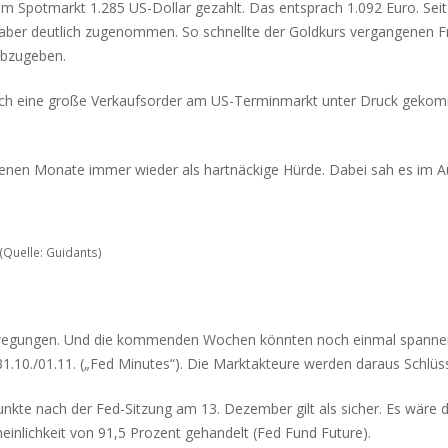
m Spotmarkt 1.285 US-Dollar gezahlt. Das entsprach 1.092 Euro. Seit
tzt aber deutlich zugenommen. So schnellte der Goldkurs vergangenen F
abzugeben.
ch eine große Verkaufsorder am US-Terminmarkt unter Druck gekomme
enen Monate immer wieder als hartnäckige Hürde. Dabei sah es im Au
(Quelle: Guidants)
rsbewegungen. Und die kommenden Wochen könnten noch einmal spann
 31.10./01.11. („Fed Minutes“). Die Marktakteure werden daraus Schlüss
kte nach der Fed-Sitzung am 13. Dezember gilt als sicher. Es wäre d
inlichkeit von 91,5 Prozent gehandelt (Fed Fund Future).