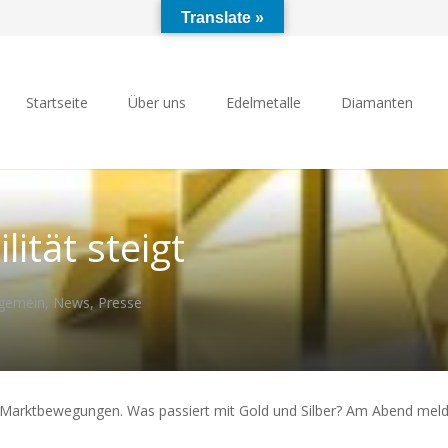
Translate »
Startseite
Über uns
Edelmetalle
Diamanten
lität steigt
lgemein
,
News
,
Presse
 Marktbewegungen. Was passiert mit Gold und Silber? Am Abend melde