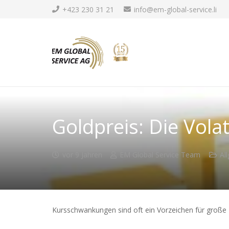
+423 230 31 21
info@em-global-service.li
Goldpreis: Die Volati
vor 9 Jahren
EM Global Service Team
Al
Kursschwankungen sind oft ein Vorzeichen für große