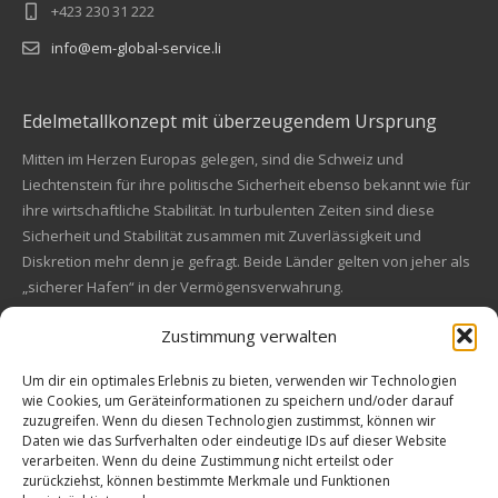
+423 230 31 222
info@em-global-service.li
Edelmetallkonzept mit überzeugendem Ursprung
Mitten im Herzen Europas gelegen, sind die Schweiz und
Liechtenstein für ihre politische Sicherheit ebenso bekannt wie für
ihre wirtschaftliche Stabilität. In turbulenten Zeiten sind diese
Sicherheit und Stabilität zusammen mit Zuverlässigkeit und
Diskretion mehr denn je gefragt. Beide Länder gelten von jeher als
„sicherer Hafen“ in der Vermögensverwahrung.
Zustimmung verwalten
Financial concept of convincing origin
Located in the heart of Europe, Switzerland and Liechtenstein are
Um dir ein optimales Erlebnis zu bieten, verwenden wir Technologien
wie Cookies, um Geräteinformationen zu speichern und/oder darauf
also known for their political safety as for their economic stability.
zuzugreifen. Wenn du diesen Technologien zustimmst, können wir
In these turbulent times, security and stability along with reliability
Kundenbewertungen und Erfahrungen zu
Daten wie das Surfverhalten oder eindeutige IDs auf dieser Website
and discretion are more in demand than ever. Both countries are
EM Global Service AG
verarbeiten. Wenn du deine Zustimmung nicht erteilst oder
always a "safe haven" in asset safe.
zurückziehst, können bestimmte Merkmale und Funktionen