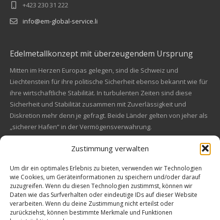
+423 230 31 222
info@em-global-service.li
Edelmetallkonzept mit überzeugendem Ursprung
Mitten im Herzen Europas gelegen, sind die Schweiz und
Liechtenstein für ihre politische Sicherheit ebenso bekannt wie für
ihre wirtschaftliche Stabilität. In turbulenten Zeiten sind diese
Sicherheit und Stabilität zusammen mit Zuverlässigkeit und
Diskretion mehr denn je gefragt. Beide Länder gelten von jeher als
„sicherer Hafen“ in der Vermögensverwahrung.
Zustimmung verwalten
Financial concept of convincing origin
Located in the heart of Europe, Switzerland and Liechtenstein are
Um dir ein optimales Erlebnis zu bieten, verwenden wir Technologien
wie Cookies, um Geräteinformationen zu speichern und/oder darauf
also known for their political safety as for their economic stability.
zuzugreifen. Wenn du diesen Technologien zustimmst, können wir
In these turbulent times, security and stability along with reliability
Kundenbewertungen und Erfahrungen zu
Daten wie das Surfverhalten oder eindeutige IDs auf dieser Website
and discretion are more in demand than ever. Both countries are
EM Global Service AG
verarbeiten. Wenn du deine Zustimmung nicht erteilst oder
always a "safe haven" in asset safe.
zurückziehst, können bestimmte Merkmale und Funktionen