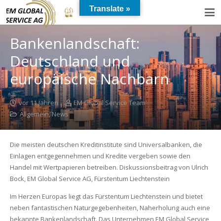
Translate »
Bankenlandschaft:
Deutschland und
europäische Nachbarn
vor 11 Jahren
EM Global Service Team
Allgemein
,
News
Die meisten deutschen Kreditinstitute sind Universalbanken, die
Einlagen entgegennehmen und Kredite vergeben sowie den
Handel mit Wertpapieren betreiben. Diskussionsbeitrag von Ulrich
Bock, EM Global Service AG, Fürstentum Liechtenstein
Im Herzen Europas liegt das Fürstentum Liechtenstein und bietet
neben fantastischen Naturgegebenheiten, Naherholung auch eine
bekannte Bankenlandschaft. Das Unternehmen EM Global Service