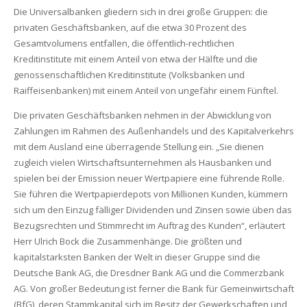
Die Universalbanken gliedern sich in drei große Gruppen: die
privaten Geschäftsbanken, auf die etwa 30 Prozent des
Gesamtvolumens entfallen, die öffentlich-rechtlichen
Kreditinstitute mit einem Anteil von etwa der Hälfte und die
genossenschaftlichen Kreditinstitute (Volksbanken und
Raiffeisenbanken) mit einem Anteil von ungefähr einem Fünftel.
Die privaten Geschäftsbanken nehmen in der Abwicklung von
Zahlungen im Rahmen des Außenhandels und des Kapitalverkehrs
mit dem Ausland eine überragende Stellung ein. „Sie dienen
zugleich vielen Wirtschaftsunternehmen als Hausbanken und
spielen bei der Emission neuer Wertpapiere eine führende Rolle.
Sie führen die Wertpapierdepots von Millionen Kunden, kümmern
sich um den Einzug fälliger Dividenden und Zinsen sowie üben das
Bezugsrechten und Stimmrecht im Auftrag des Kunden“, erläutert
Herr Ulrich Bock die Zusammenhänge. Die größten und
kapitalstarksten Banken der Welt in dieser Gruppe sind die
Deutsche Bank AG, die Dresdner Bank AG und die Commerzbank
AG. Von großer Bedeutung ist ferner die Bank für Gemeinwirtschaft
(BfG), deren Stammkapital sich im Besitz der Gewerkschaften und