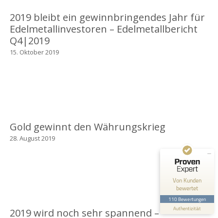
2019 bleibt ein gewinnbringendes Jahr für
Edelmetallinvestoren – Edelmetallbericht
Q4|2019
15. Oktober 2019
Kundenbewertungen und Erfahrungen zu
EM Global Service AG
SEHR GUT
99%
Empfehlungen auf
Gold gewinnt den Währungskrieg
ProvenExpert.com
4,67 / 5,00
28. August 2019
68
42
Bewertungen auf
Bewertungen von 1
ProvenExpert.com
anderen Quelle
Von Kunden
bewertet
Blick aufs ProvenExpert-Profil werfen
110 Bewertungen
Authentizität
2.7.2026
2019 wird noch sehr spannend –