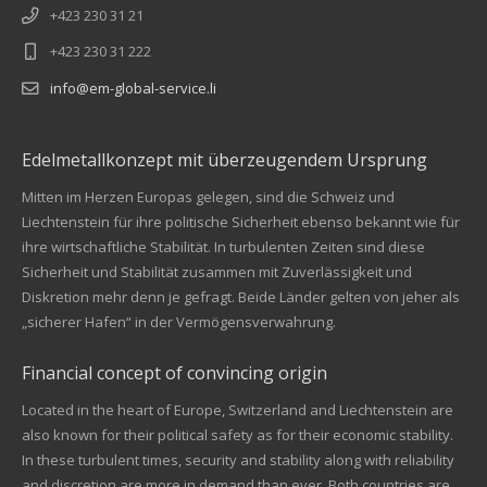
+423 230 31 21
+423 230 31 222
info@em-global-service.li
Edelmetallkonzept mit überzeugendem Ursprung
Mitten im Herzen Europas gelegen, sind die Schweiz und
Liechtenstein für ihre politische Sicherheit ebenso bekannt wie für
ihre wirtschaftliche Stabilität. In turbulenten Zeiten sind diese
Sicherheit und Stabilität zusammen mit Zuverlässigkeit und
Diskretion mehr denn je gefragt. Beide Länder gelten von jeher als
„sicherer Hafen“ in der Vermögensverwahrung.
Financial concept of convincing origin
Located in the heart of Europe, Switzerland and Liechtenstein are
also known for their political safety as for their economic stability.
In these turbulent times, security and stability along with reliability
Kundenbewertungen und Erfahrungen zu
and discretion are more in demand than ever. Both countries are
EM Global Service AG