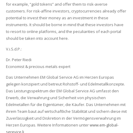
for example, “gold tokens” and offer them to risk-averse
customers. For risk-affine investors, cryptocurrencies already offer
potential to invest their money as an investment in these
instruments. It should be borne in mind that these investors have
to resort to online platforms, and the peculiarities of each portal
should be taken into account here.
V.i.S.d.P.:
Dr. Peter Riedi
Economist & precious metals expert
Das Unternehmen EM Global Service AG im Herzen Europas
gelegen konzipiert und betreut Rohstoff- und Edelmetallkonzepte.
Das Leistungsspektrum der EM Global Service AG umfasst den
Erwerb, die Verwahrung und Sicherheit von physischen
Edelmetallen für die Eigentümer, die Käufer. Das Unternehmen mit
ihrem Team baut auf wirtschaftliche Stabilität und sichern diese mit
Zuverlässigkeit und Diskretion in der Vermögensverwahrung im
Herzen Europas. Weitere Informationen unter
www.em-global-
serevice.li