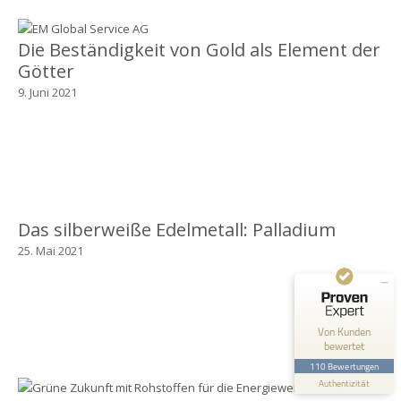
Die Beständigkeit von Gold als Element der
Götter
9. Juni 2021
Kundenbewertungen und Erfahrungen zu
EM Global Service AG
SEHR GUT
99%
Das silberweiße Edelmetall: Palladium
Empfehlungen auf
ProvenExpert.com
4,67 / 5,00
25. Mai 2021
68
42
Bewertungen auf
Bewertungen von 1
ProvenExpert.com
anderen Quelle
Von Kunden
bewertet
Blick aufs ProvenExpert-Profil werfen
110 Bewertungen
Authentizität
2.7.2026