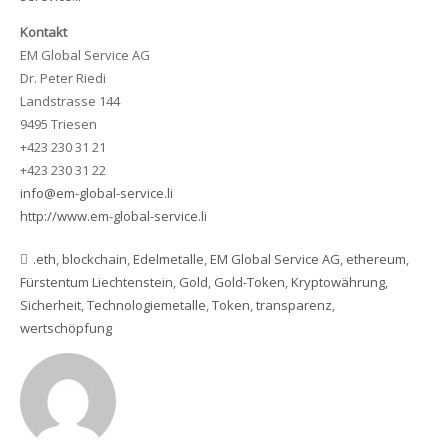
Kontakt
EM Global Service AG
Dr. Peter Riedi
Landstrasse 144
9495 Triesen
+423 230 31 21
+423 230 31 22
info@em-global-service.li
http://www.em-global-service.li
.eth
,
blockchain
,
Edelmetalle
,
EM Global Service AG
,
ethereum
,
Fürstentum Liechtenstein
,
Gold
,
Gold-Token
,
Kryptowährung
,
Sicherheit
,
Technologiemetalle
,
Token
,
transparenz
,
wertschöpfung