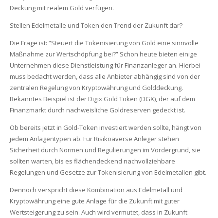
Deckung mit realem Gold verfügen.
Stellen Edelmetalle und Token den Trend der Zukunft dar?
Die Frage ist: “Steuert die Tokenisierung von Gold eine sinnvolle
Maßnahme zur Wertschöpfung bei?” Schon heute bieten einige
Unternehmen diese Dienstleistung für Finanzanleger an. Hierbei
muss bedacht werden, dass alle Anbieter abhängig sind von der
zentralen Regelung von Kryptowährung und Golddeckung.
Bekanntes Beispiel ist der Digix Gold Token (DGX), der auf dem
Finanzmarkt durch nachweisliche Goldreserven gedeckt ist.
Ob bereits jetzt in Gold-Token investiert werden sollte, hängt von
jedem Anlagentypen ab. Für Risikoaverse Anleger stehen
Sicherheit durch Normen und Regulierungen im Vordergrund, sie
sollten warten, bis es flächendeckend nachvollziehbare
Regelungen und Gesetze zur Tokenisierung von Edelmetallen gibt.
Dennoch verspricht diese Kombination aus Edelmetall und
Kryptowährung eine gute Anlage für die Zukunft mit guter
Wertsteigerung zu sein. Auch wird vermutet, dass in Zukunft