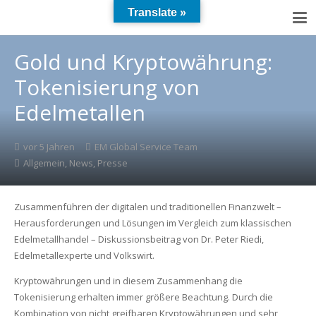
Translate »
Gold und Kryptowährung:
Tokenisierung von
Edelmetallen
vor 5 Jahren
EM Global Service Team
Allgemein
,
News
,
Presse
Zusammenführen der digitalen und traditionellen Finanzwelt –
Herausforderungen und Lösungen im Vergleich zum klassischen
Edelmetallhandel – Diskussionsbeitrag von Dr. Peter Riedi,
Edelmetallexperte und Volkswirt.
Kryptowährungen und in diesem Zusammenhang die
Tokenisierung erhalten immer größere Beachtung. Durch die
Kombination von nicht greifbaren Kryptowährungen und sehr