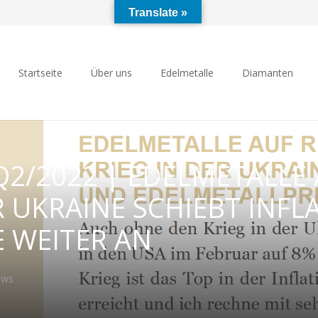
Translate »
Startseite
Über uns
Edelmetalle
Diamanten
t Q2/2022 | EDELMETALL
ER UKRAINE SCHIEBT INF
 WEITER AN
ews