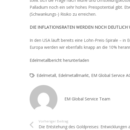
stellt sich die Frage nach Mühe und Umstellungskosten
Palladium noch ein sehr hohes Preispotential gibt. Etw
(Schwankungs-) Risiko zu erreichen.
DIE INFLATIONSRATEN WERDEN NOCH DEUTLICH 
In den USA läuft bereits eine Lohn-Preis-Spirale – in
Europa werden wir ebenfalls knapp an die 10% heranre
Edelmetallbericht herunterladen
Edelmetall
,
Edelmetallmarkt
,
EM Global Service A
EM Global Service Team
Vorheriger Beitrag
Die Entstehung des Goldpreises: Entwicklungen