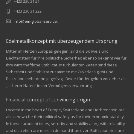
+423 230 31 21
+423 230 31 222
info@em-global-service.li
Edelmetallkonzept mit überzeugendem Ursprung
Mitten im Herzen Europas gelegen, sind die Schweiz und
Liechtenstein für ihre politische Sicherheit ebenso bekannt wie für
ihre wirtschaftliche Stabilität. In turbulenten Zeiten sind diese
Sicherheit und Stabilität zusammen mit Zuverlässigkeit und
Diskretion mehr denn je gefragt. Beide Länder gelten von jeher als
„sicherer Hafen“ in der Vermögensverwahrung.
Financial concept of convincing origin
Located in the heart of Europe, Switzerland and Liechtenstein are
also known for their political safety as for their economic stability.
In these turbulent times, security and stability along with reliability
Kundenbewertungen und Erfahrungen zu
and discretion are more in demand than ever. Both countries are
EM Global Service AG