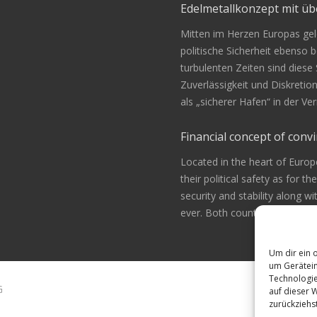
Edelmetallkonzept mit 
Mitten im Herzen Europas gele
politische Sicherheit ebenso be
turbulenten Zeiten sind diese
Zuverlässigkeit und Diskretio
als „sicherer Hafen“ in der 
Financial concept of convi
Located in the heart of Europ
their political safety as for th
security and stability along w
ever. Both countries are alway
Um dir ein 
um Gerätein
Technologie
G
auf dieser 
zurückziehs