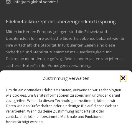
info@em-global-service.li
Edelmetallkonzept mit überzeugendem Ursprung
Mitten im Herzen Europas gelegen, sind die Schweiz und
Liechtenstein für ihre politische Sicherheit ebenso bekannt wie für
ihre wirtschaftliche Stabilität. In turbulenten Zeiten sind diese
Sicherheit und Stabilität zusammen mit Zuverlässigkeit und
Diskretion mehr denn je gefragt. Beide Länder gelten von jeher als
„sicherer Hafen“ in der Vermögensverwahrung.
Zustimmung verwalten
Financial concept of convincing origin
Located in the heart of Europe, Switzerland and Liechtenstein are
Um dir ein optimales Erlebnis zu bieten, verwenden wir Technologien
wie Cookies, um Geräteinformationen zu speichern und/oder darauf
also known for their political safety as for their economic stability.
zuzugreifen. Wenn du diesen Technologien zustimmst, können wir
In these turbulent times, security and stability along with reliability
Kundenbewertungen und Erfahrungen zu
Daten wie das Surfverhalten oder eindeutige IDs auf dieser Website
and discretion are more in demand than ever. Both countries are
EM Global Service AG
verarbeiten. Wenn du deine Zustimmung nicht erteilst oder
always a "safe haven" in asset safe.
zurückziehst, können bestimmte Merkmale und Funktionen
beeinträchtigt werden.
SEHR GUT
99%
Empfehlungen auf