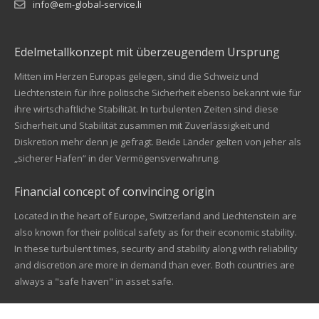
info@em-global-service.li
Edelmetallkonzept mit überzeugendem Ursprung
Mitten im Herzen Europas gelegen, sind die Schweiz und
Liechtenstein für ihre politische Sicherheit ebenso bekannt wie für
ihre wirtschaftliche Stabilität. In turbulenten Zeiten sind diese
Sicherheit und Stabilität zusammen mit Zuverlässigkeit und
Diskretion mehr denn je gefragt. Beide Länder gelten von jeher als
„sicherer Hafen“ in der Vermögensverwahrung.
Financial concept of convincing origin
Located in the heart of Europe, Switzerland and Liechtenstein are
also known for their political safety as for their economic stability.
In these turbulent times, security and stability along with reliability
Kundenbewertungen und Erfahrungen zu
and discretion are more in demand than ever. Both countries are
EM Global Service AG
always a "safe haven" in asset safe.
SEHR GUT
99%
Empfehlungen auf