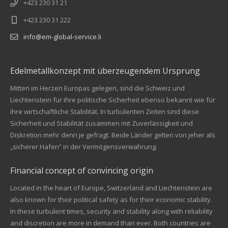
+423 230 31 21
+423 230 31 222
info@em-global-service.li
Edelmetallkonzept mit überzeugendem Ursprung
Mitten im Herzen Europas gelegen, sind die Schweiz und
Liechtenstein für ihre politische Sicherheit ebenso bekannt wie für
ihre wirtschaftliche Stabilität. In turbulenten Zeiten sind diese
Sicherheit und Stabilität zusammen mit Zuverlässigkeit und
Diskretion mehr denn je gefragt. Beide Länder gelten von jeher als
„sicherer Hafen“ in der Vermögensverwahrung.
Financial concept of convincing origin
Located in the heart of Europe, Switzerland and Liechtenstein are
also known for their political safety as for their economic stability.
In these turbulent times, security and stability along with reliability
Kundenbewertungen und Erfahrungen zu
and discretion are more in demand than ever. Both countries are
EM Global Service AG