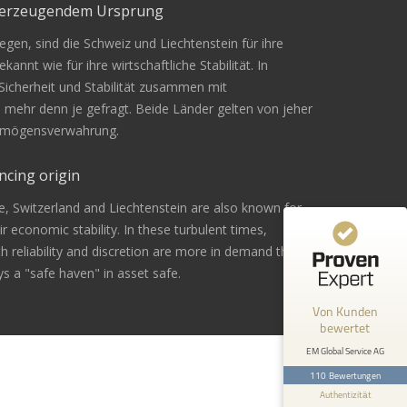
überzeugendem Ursprung
gen, sind die Schweiz und Liechtenstein für ihre
Kundenbewertungen und Erfahrungen zu
kannt wie für ihre wirtschaftliche Stabilität. In
EM Global Service AG
 Sicherheit und Stabilität zusammen mit
n mehr denn je gefragt. Beide Länder gelten von jeher
99%
SEHR GUT
Vermögensverwahrung.
Empfehlungen auf
ProvenExpert.com
4,67 / 5,00
ncing origin
42
68
e, Switzerland and Liechtenstein are also known for
Bewertungen von 1
Bewertungen auf
eir economic stability. In these turbulent times,
anderen Quelle
ProvenExpert.com
ith reliability and discretion are more in demand than
s a "safe haven" in asset safe.
Blick aufs ProvenExpert-Profil werfen
Von Kunden
Andreas Z.
24.2.2026
bewertet
5
Bin mit der Beratung sehr zufrieden
EM Global Service AG
gewesen. Ich werde es sicher
110 Bewertungen
weiterempfehlen .
Authentizität