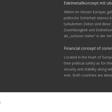
Edelmetallkonzept mit 
Mitten im Herzen Europas gele
politische Sicherheit ebenso be
turbulenten Zeiten sind diese
Zuverlässigkeit und Diskretio
als „sicherer Hafen“ in der 
Financial concept of convi
Located in the heart of Europ
their political safety as for th
security and stability along w
ever. Both countries are alway
G