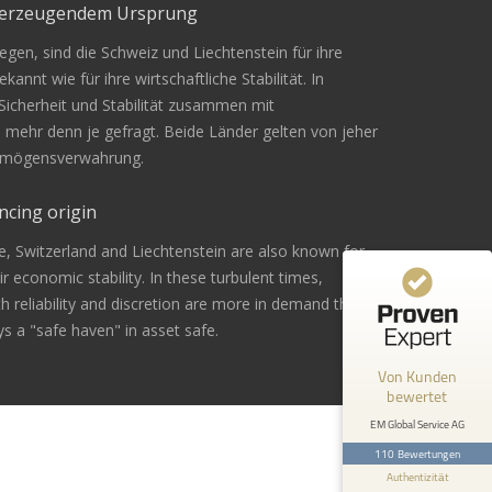
überzeugendem Ursprung
gen, sind die Schweiz und Liechtenstein für ihre
Kundenbewertungen und Erfahrungen zu
kannt wie für ihre wirtschaftliche Stabilität. In
EM Global Service AG
 Sicherheit und Stabilität zusammen mit
n mehr denn je gefragt. Beide Länder gelten von jeher
99%
SEHR GUT
Vermögensverwahrung.
Empfehlungen auf
ProvenExpert.com
4,67 / 5,00
ncing origin
42
68
e, Switzerland and Liechtenstein are also known for
Bewertungen von 1
Bewertungen auf
eir economic stability. In these turbulent times,
anderen Quelle
ProvenExpert.com
ith reliability and discretion are more in demand than
s a "safe haven" in asset safe.
Blick aufs ProvenExpert-Profil werfen
Von Kunden
Andreas Z.
24.2.2026
bewertet
5
Bin mit der Beratung sehr zufrieden
EM Global Service AG
gewesen. Ich werde es sicher
110 Bewertungen
weiterempfehlen .
Authentizität