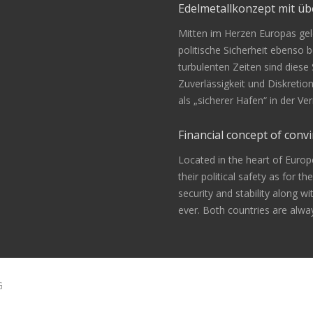
Edelmetallkonzept mit 
Mitten im Herzen Europas gele
politische Sicherheit ebenso be
turbulenten Zeiten sind diese
Zuverlässigkeit und Diskretio
als „sicherer Hafen“ in der 
Financial concept of convi
Located in the heart of Europ
their political safety as for th
security and stability along w
ever. Both countries are alway
G