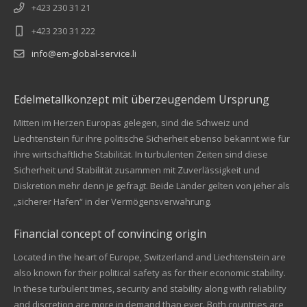
+423 230 31 21
+423 230 31 222
info@em-global-service.li
Edelmetallkonzept mit überzeugendem Ursprung
Mitten im Herzen Europas gelegen, sind die Schweiz und
Liechtenstein für ihre politische Sicherheit ebenso bekannt wie für
ihre wirtschaftliche Stabilität. In turbulenten Zeiten sind diese
Sicherheit und Stabilität zusammen mit Zuverlässigkeit und
Diskretion mehr denn je gefragt. Beide Länder gelten von jeher als
„sicherer Hafen“ in der Vermögensverwahrung.
Financial concept of convincing origin
Located in the heart of Europe, Switzerland and Liechtenstein are
also known for their political safety as for their economic stability.
In these turbulent times, security and stability along with reliability
Kundenbewertungen und Erfahrungen zu
and discretion are more in demand than ever. Both countries are
EM Global Service AG