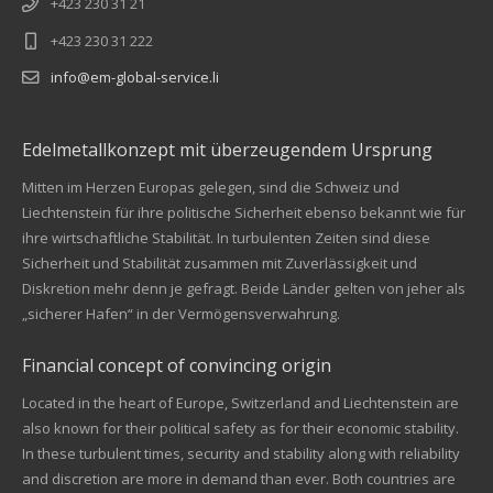
+423 230 31 21
+423 230 31 222
info@em-global-service.li
Edelmetallkonzept mit überzeugendem Ursprung
Mitten im Herzen Europas gelegen, sind die Schweiz und
Liechtenstein für ihre politische Sicherheit ebenso bekannt wie für
ihre wirtschaftliche Stabilität. In turbulenten Zeiten sind diese
Sicherheit und Stabilität zusammen mit Zuverlässigkeit und
Diskretion mehr denn je gefragt. Beide Länder gelten von jeher als
„sicherer Hafen“ in der Vermögensverwahrung.
Financial concept of convincing origin
Located in the heart of Europe, Switzerland and Liechtenstein are
also known for their political safety as for their economic stability.
In these turbulent times, security and stability along with reliability
Kundenbewertungen und Erfahrungen zu
and discretion are more in demand than ever. Both countries are
EM Global Service AG