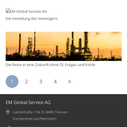
Die Verteilung des Vermögens
Die Reise in eine Zukunft ohne Öl, Erdgas und Kohle
1
2
3
4
EM Global Service AG
Landstraße 114, FL-9495 Triesen
Fürstentum Liechtenstein