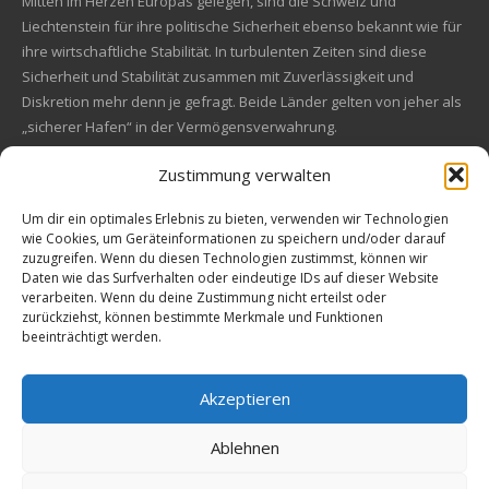
Mitten im Herzen Europas gelegen, sind die Schweiz und
Liechtenstein für ihre politische Sicherheit ebenso bekannt wie für
ihre wirtschaftliche Stabilität. In turbulenten Zeiten sind diese
Sicherheit und Stabilität zusammen mit Zuverlässigkeit und
Diskretion mehr denn je gefragt. Beide Länder gelten von jeher als
„sicherer Hafen“ in der Vermögensverwahrung.
Zustimmung verwalten
Financial concept of convincing origin
Located in the heart of Europe, Switzerland and Liechtenstein are
Um dir ein optimales Erlebnis zu bieten, verwenden wir Technologien
wie Cookies, um Geräteinformationen zu speichern und/oder darauf
also known for their political safety as for their economic stability.
zuzugreifen. Wenn du diesen Technologien zustimmst, können wir
In these turbulent times, security and stability along with reliability
Kundenbewertungen und Erfahrungen zu
Daten wie das Surfverhalten oder eindeutige IDs auf dieser Website
and discretion are more in demand than ever. Both countries are
EM Global Service AG
verarbeiten. Wenn du deine Zustimmung nicht erteilst oder
always a "safe haven" in asset safe.
zurückziehst, können bestimmte Merkmale und Funktionen
beeinträchtigt werden.
SEHR GUT
99%
Empfehlungen auf
© 2009-2026 All rights reserved. EM Global Service AG
ProvenExpert.com
4,67 / 5,00
Akzeptieren
Precious Metals Data, Currency Data
, Charts, and Widgets
Powered by nFusion
68
42
Ablehnen
Solutions
Bewertungen auf
Bewertungen von 1
ProvenExpert.com
anderen Quelle