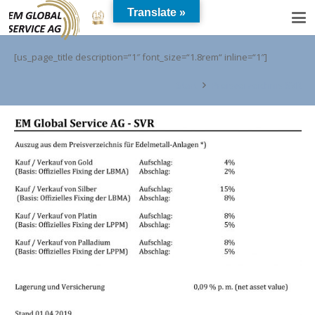
Translate »
[us_page_title description=“1″ font_size=“1.8rem“ inline=“1″]
Start
Preisverzeichnis SVR