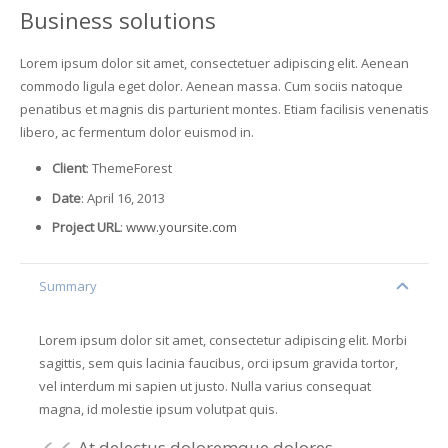
Business solutions
Lorem ipsum dolor sit amet, consectetuer adipiscing elit. Aenean
commodo ligula eget dolor. Aenean massa. Cum sociis natoque
penatibus et magnis dis parturient montes. Etiam facilisis venenatis
libero, ac fermentum dolor euismod in.
Client
: ThemeForest
Date
: April 16, 2013
Project URL
:
www.yoursite.com
Summary
Lorem ipsum dolor sit amet, consectetur adipiscing elit. Morbi
sagittis, sem quis lacinia faucibus, orci ipsum gravida tortor,
vel interdum mi sapien ut justo. Nulla varius consequat
magna, id molestie ipsum volutpat quis.
At delectus doloremque dolores