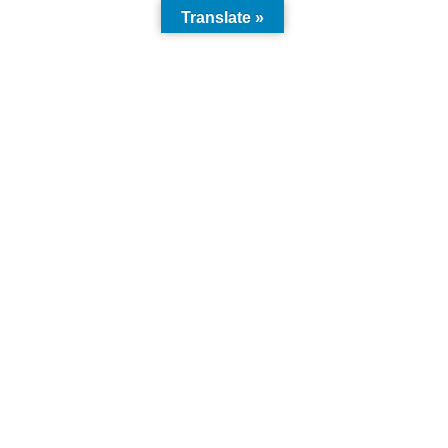
Translate »
Goldmünzen sind das Gold des
„kleinen Mannes“
ch dem 2. Weltkrieg –
hte
her „IN GOLD WE TRUST
 wurde veröffentlicht
2019 wird noch sehr spannend 
Edelmetall-Bericht 2. Quartal 20