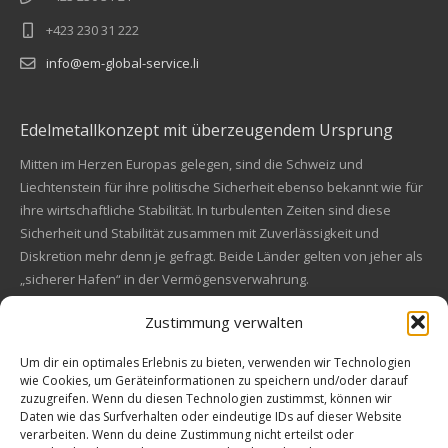
+423 230 31 222
info@em-global-service.li
Edelmetallkonzept mit überzeugendem Ursprung
Mitten im Herzen Europas gelegen, sind die Schweiz und
Liechtenstein für ihre politische Sicherheit ebenso bekannt wie für
ihre wirtschaftliche Stabilität. In turbulenten Zeiten sind diese
Sicherheit und Stabilität zusammen mit Zuverlässigkeit und
Diskretion mehr denn je gefragt. Beide Länder gelten von jeher als
„sicherer Hafen“ in der Vermögensverwahrung.
Zustimmung verwalten
Financial concept of convincing origin
Located in the heart of Europe, Switzerland and Liechtenstein are
Um dir ein optimales Erlebnis zu bieten, verwenden wir Technologien
wie Cookies, um Geräteinformationen zu speichern und/oder darauf
also known for their political safety as for their economic stability.
zuzugreifen. Wenn du diesen Technologien zustimmst, können wir
In these turbulent times, security and stability along with reliability
Kundenbewertungen und Erfahrungen zu
Daten wie das Surfverhalten oder eindeutige IDs auf dieser Website
and discretion are more in demand than ever. Both countries are
EM Global Service AG
verarbeiten. Wenn du deine Zustimmung nicht erteilst oder