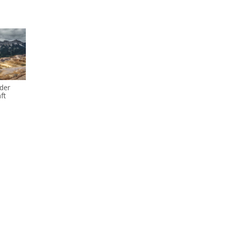
 der
ft