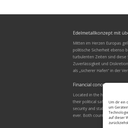
Edelmetallkonzept mit 
Mitten im Herzen Europas gele
politische Sicherheit ebenso be
turbulenten Zeiten sind diese
Zuverlässigkeit und Diskretio
als „sicherer Hafen“ in der 
Financial concept of convi
Located in the heart of Europ
their political safety as for th
Um dir ein 
um Gerätein
security and stability along w
Technologie
ever. Both countries are alway
auf dieser 
zurückziehs