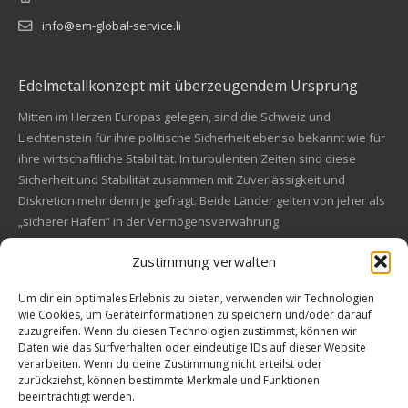
info@em-global-service.li
Edelmetallkonzept mit überzeugendem Ursprung
Mitten im Herzen Europas gelegen, sind die Schweiz und
Liechtenstein für ihre politische Sicherheit ebenso bekannt wie für
ihre wirtschaftliche Stabilität. In turbulenten Zeiten sind diese
Sicherheit und Stabilität zusammen mit Zuverlässigkeit und
Diskretion mehr denn je gefragt. Beide Länder gelten von jeher als
„sicherer Hafen“ in der Vermögensverwahrung.
Zustimmung verwalten
Financial concept of convincing origin
Located in the heart of Europe, Switzerland and Liechtenstein are
Um dir ein optimales Erlebnis zu bieten, verwenden wir Technologien
wie Cookies, um Geräteinformationen zu speichern und/oder darauf
also known for their political safety as for their economic stability.
zuzugreifen. Wenn du diesen Technologien zustimmst, können wir
In these turbulent times, security and stability along with reliability
Kundenbewertungen und Erfahrungen zu
Daten wie das Surfverhalten oder eindeutige IDs auf dieser Website
and discretion are more in demand than ever. Both countries are
EM Global Service AG
verarbeiten. Wenn du deine Zustimmung nicht erteilst oder
always a "safe haven" in asset safe.
zurückziehst, können bestimmte Merkmale und Funktionen
beeinträchtigt werden.
SEHR GUT
99%