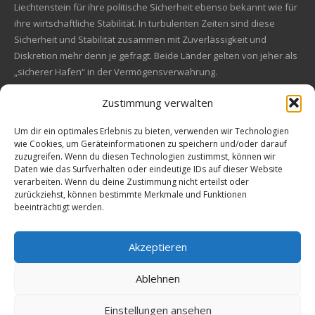
Liechtenstein für ihre politische Sicherheit ebenso bekannt wie für
ihre wirtschaftliche Stabilität. In turbulenten Zeiten sind diese
Sicherheit und Stabilität zusammen mit Zuverlässigkeit und
Diskretion mehr denn je gefragt. Beide Länder gelten von jeher als
„sicherer Hafen“ in der Vermögensverwahrung.
Zustimmung verwalten
Financial concept of convincing origin
Located in the heart of Europe, Switzerland and Liechtenstein are
Um dir ein optimales Erlebnis zu bieten, verwenden wir Technologien
wie Cookies, um Geräteinformationen zu speichern und/oder darauf
also known for their political safety as for their economic stability.
zuzugreifen. Wenn du diesen Technologien zustimmst, können wir
In these turbulent times, security and stability along with reliability
Kundenbewertungen und Erfahrungen zu
Daten wie das Surfverhalten oder eindeutige IDs auf dieser Website
and discretion are more in demand than ever. Both countries are
EM Global Service AG
verarbeiten. Wenn du deine Zustimmung nicht erteilst oder
always a "safe haven" in asset safe.
zurückziehst, können bestimmte Merkmale und Funktionen
beeinträchtigt werden.
SEHR GUT
99%
Empfehlungen auf
© 2009-2026 All rights reserved. EM Global Service AG
ProvenExpert.com
4,67 / 5,00
Akzeptieren
Precious Metals Data, Currency Data
, Charts, and Widgets
Powered by nFusion
68
42
Ablehnen
Solutions
Bewertungen auf
Bewertungen von 1
ProvenExpert.com
anderen Quelle
Einstellungen ansehen
Von Kunden