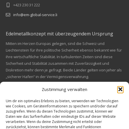
+423 230 31 222
info@em-global-service.li
Edelmetallkonzept mit überzeugendem Ursprung
Mitten im Herzen Europas gelegen, sind die Schweiz und
Liechtenstein für ihre politische Sicherheit ebenso bekannt wie für
ihre wirtschaftliche Stabilität. In turbulenten Zeiten sind diese
Sicherheit und Stabilität zusammen mit Zuverlässigkeit und
Diskretion mehr denn je gefragt. Beide Länder gelten von jeher als
„sicherer Hafen“ in der Vermögensverwahrung.
Zustimmung verwalten
Financial concept of convincing origin
Located in the heart of Europe, Switzerland and Liechtenstein are
Um dir ein optimales Erlebnis zu bieten, verwenden wir Technologien
wie Cookies, um Geräteinformationen zu speichern und/oder darauf
also known for their political safety as for their economic stability.
zuzugreifen. Wenn du diesen Technologien zustimmst, können wir
In these turbulent times, security and stability along with reliability
Kundenbewertungen und Erfahrungen zu
Daten wie das Surfverhalten oder eindeutige IDs auf dieser Website
and discretion are more in demand than ever. Both countries are
EM Global Service AG
verarbeiten. Wenn du deine Zustimmung nicht erteilst oder
always a "safe haven" in asset safe.
zurückziehst, können bestimmte Merkmale und Funktionen