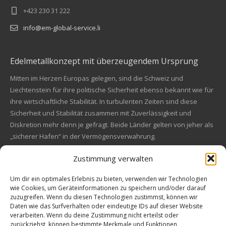
+423 230 31 222
info@em-global-service.li
Edelmetallkonzept mit überzeugendem Ursprung
Mitten im Herzen Europas gelegen, sind die Schweiz und
Liechtenstein für ihre politische Sicherheit ebenso bekannt wie für
ihre wirtschaftliche Stabilität. In turbulenten Zeiten sind diese
Sicherheit und Stabilität zusammen mit Zuverlässigkeit und
Diskretion mehr denn je gefragt. Beide Länder gelten von jeher als
„sicherer Hafen“ in der Vermögensverwahrung.
Zustimmung verwalten
Financial concept of convincing origin
Located in the heart of Europe, Switzerland and Liechtenstein are
Um dir ein optimales Erlebnis zu bieten, verwenden wir Technologien
wie Cookies, um Geräteinformationen zu speichern und/oder darauf
also known for their political safety as for their economic stability.
zuzugreifen. Wenn du diesen Technologien zustimmst, können wir
In these turbulent times, security and stability along with reliability
Kundenbewertungen und Erfahrungen zu
Daten wie das Surfverhalten oder eindeutige IDs auf dieser Website
and discretion are more in demand than ever. Both countries are
EM Global Service AG
verarbeiten. Wenn du deine Zustimmung nicht erteilst oder
always a "safe haven" in asset safe.
zurückziehst, können bestimmte Merkmale und Funktionen