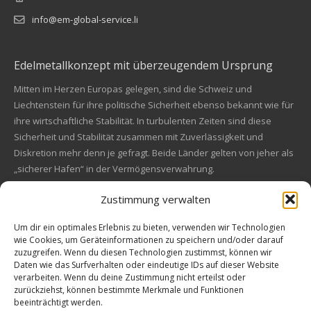
info@em-global-service.li
Edelmetallkonzept mit überzeugendem Ursprung
Mitten im Herzen Europas gelegen, sind die Schweiz und
Liechtenstein für ihre politische Sicherheit ebenso bekannt wie für
ihre wirtschaftliche Stabilität. In turbulenten Zeiten sind diese
Sicherheit und Stabilität zusammen mit Zuverlässigkeit und
Diskretion mehr denn je gefragt. Beide Länder gelten von jeher als
„sicherer Hafen“ in der Vermögensverwahrung.
Zustimmung verwalten
Financial concept of convincing origin
Located in the heart of Europe, Switzerland and Liechtenstein are
Um dir ein optimales Erlebnis zu bieten, verwenden wir Technologien
wie Cookies, um Geräteinformationen zu speichern und/oder darauf
also known for their political safety as for their economic stability.
zuzugreifen. Wenn du diesen Technologien zustimmst, können wir
In these turbulent times, security and stability along with reliability
Kundenbewertungen und Erfahrungen zu
Daten wie das Surfverhalten oder eindeutige IDs auf dieser Website
and discretion are more in demand than ever. Both countries are
EM Global Service AG
verarbeiten. Wenn du deine Zustimmung nicht erteilst oder
always a "safe haven" in asset safe.
zurückziehst, können bestimmte Merkmale und Funktionen
beeinträchtigt werden.
SEHR GUT
99%