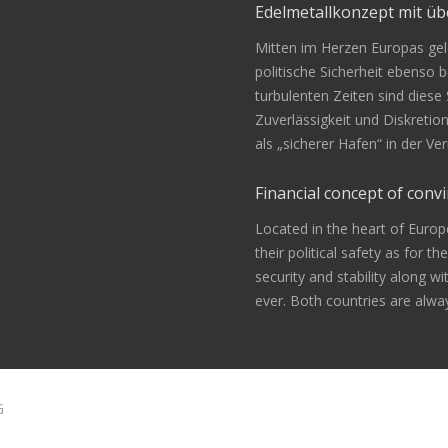
Edelmetallkonzept mit 
Mitten im Herzen Europas gele
politische Sicherheit ebenso be
turbulenten Zeiten sind diese
Zuverlässigkeit und Diskretio
als „sicherer Hafen“ in der 
Financial concept of convi
Located in the heart of Europ
their political safety as for th
security and stability along w
ever. Both countries are alway
G