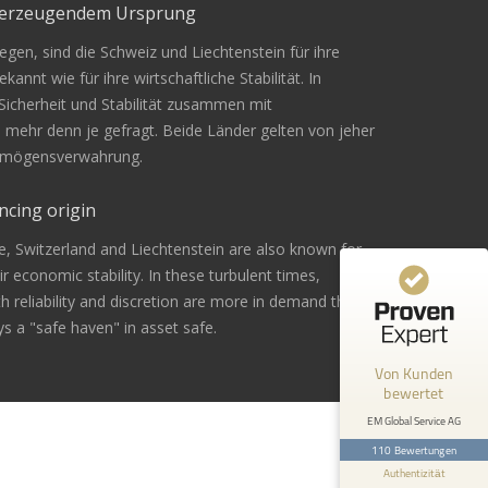
überzeugendem Ursprung
gen, sind die Schweiz und Liechtenstein für ihre
Kundenbewertungen und Erfahrungen zu
kannt wie für ihre wirtschaftliche Stabilität. In
EM Global Service AG
 Sicherheit und Stabilität zusammen mit
n mehr denn je gefragt. Beide Länder gelten von jeher
99%
SEHR GUT
Vermögensverwahrung.
Empfehlungen auf
ProvenExpert.com
4,67 / 5,00
ncing origin
42
68
e, Switzerland and Liechtenstein are also known for
Bewertungen von 1
Bewertungen auf
eir economic stability. In these turbulent times,
anderen Quelle
ProvenExpert.com
ith reliability and discretion are more in demand than
s a "safe haven" in asset safe.
Blick aufs ProvenExpert-Profil werfen
Von Kunden
Andreas Z.
24.2.2026
bewertet
5
Bin mit der Beratung sehr zufrieden
EM Global Service AG
gewesen. Ich werde es sicher
110 Bewertungen
weiterempfehlen .
Authentizität