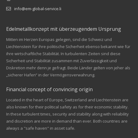
info@em-global-service.li
Edelmetallkonzept mit überzeugendem Ursprung
Mitten im Herzen Europas gelegen, sind die Schweiz und
Liechtenstein für ihre politische Sicherheit ebenso bekannt wie für
ihre wirtschaftliche Stabilität. In turbulenten Zeiten sind diese
Sicherheit und Stabilität zusammen mit Zuverlässigkeit und
Diskretion mehr denn je gefragt. Beide Länder gelten von jeher als
„sicherer Hafen“ in der Vermögensverwahrung.
Financial concept of convincing origin
Located in the heart of Europe, Switzerland and Liechtenstein are
also known for their political safety as for their economic stability.
In these turbulent times, security and stability along with reliability
Kundenbewertungen und Erfahrungen zu
and discretion are more in demand than ever. Both countries are
EM Global Service AG
always a "safe haven" in asset safe.
SEHR GUT
99%