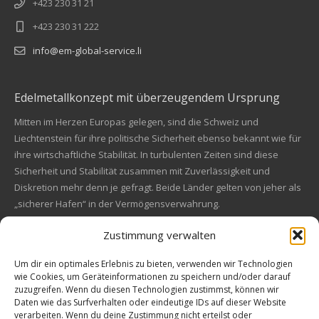
+423 230 31 21
+423 230 31 222
info@em-global-service.li
Edelmetallkonzept mit überzeugendem Ursprung
Mitten im Herzen Europas gelegen, sind die Schweiz und
Liechtenstein für ihre politische Sicherheit ebenso bekannt wie für
ihre wirtschaftliche Stabilität. In turbulenten Zeiten sind diese
Sicherheit und Stabilität zusammen mit Zuverlässigkeit und
Diskretion mehr denn je gefragt. Beide Länder gelten von jeher als
„sicherer Hafen“ in der Vermögensverwahrung.
Zustimmung verwalten
Financial concept of convincing origin
Located in the heart of Europe, Switzerland and Liechtenstein are
Um dir ein optimales Erlebnis zu bieten, verwenden wir Technologien
wie Cookies, um Geräteinformationen zu speichern und/oder darauf
also known for their political safety as for their economic stability.
zuzugreifen. Wenn du diesen Technologien zustimmst, können wir
In these turbulent times, security and stability along with reliability
Kundenbewertungen und Erfahrungen zu
Daten wie das Surfverhalten oder eindeutige IDs auf dieser Website
and discretion are more in demand than ever. Both countries are
EM Global Service AG
verarbeiten. Wenn du deine Zustimmung nicht erteilst oder