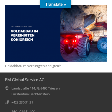
Translate »
Goldabbau im Vereinigten Königreich
EM Global Service AG
Landstraße 114, FL-9495 Triesen
Fürstentum Liechtenstein
+423 230 31 21
+423 230 31 222