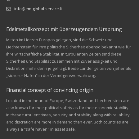
info@em-global-service.li
Edelmetallkonzept mit überzeugendem Ursprung
Mitten im Herzen Europas gelegen, sind die Schweiz und
Liechtenstein für ihre politische Sicherheit ebenso bekannt wie für
ihre wirtschaftliche Stabilität. In turbulenten Zeiten sind diese
Sicherheit und Stabilität zusammen mit Zuverlässigkeit und
Diskretion mehr denn je gefragt. Beide Länder gelten von jeher als
„sicherer Hafen“ in der Vermögensverwahrung.
Financial concept of convincing origin
Located in the heart of Europe, Switzerland and Liechtenstein are
also known for their political safety as for their economic stability.
In these turbulent times, security and stability along with reliability
Kundenbewertungen und Erfahrungen zu
and discretion are more in demand than ever. Both countries are
EM Global Service AG
always a "safe haven" in asset safe.
SEHR GUT
99%