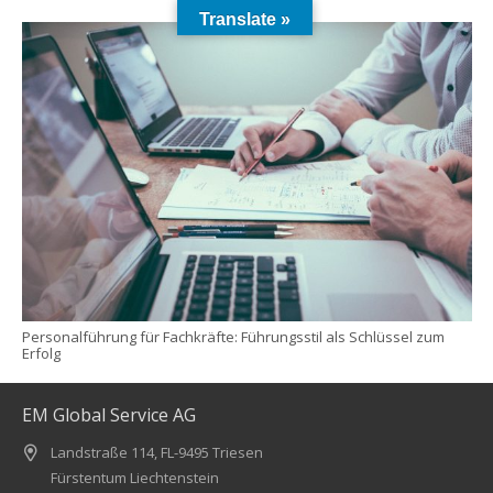
Translate »
Personalführung für Fachkräfte: Führungsstil als Schlüssel zum
Erfolg
EM Global Service AG
Landstraße 114, FL-9495 Triesen
Fürstentum Liechtenstein