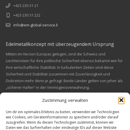
+423 230 31 21
+423 230 31 222
info@em-global-service.li
Edelmetallkonzept mit überzeugendem Ursprung
Mitten im Herzen Europas gelegen, sind die Schweiz und
Liechtenstein für ihre politische Sicherheit ebenso bekannt wie für
ihre wirtschaftliche Stabilität. In turbulenten Zeiten sind diese
Sicherheit und Stabilität zusammen mit Zuverlässigkeit und
Diskretion mehr denn je gefragt. Beide Länder gelten von jeher als
„sicherer Hafen“ in der Vermögensverwahrung.
Zustimmung verwalten
Financial concept of convincing origin
Located in the heart of Europe, Switzerland and Liechtenstein are
Um dir ein optimales Erlebnis zu bieten, verwenden wir Technologien
wie Cookies, um Geräteinformationen zu speichern und/oder darauf
also known for their political safety as for their economic stability.
zuzugreifen. Wenn du diesen Technologien zustimmst, können wir
In these turbulent times, security and stability along with reliability
Kundenbewertungen und Erfahrungen zu
Daten wie das Surfverhalten oder eindeutige IDs auf dieser Website