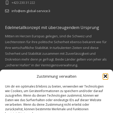
+423 230 31 222
info@em-global-service.li
Edelmetallkonzept mit überzeugendem Ursprung
Mitten im Herzen Europas gelegen, sind die Schweiz und
Liechtenstein für ihre politische Sicherheit ebenso bekannt wie für
ihre wirtschaftliche Stabilität. In turbulenten Zeiten sind diese
Sicherheit und Stabilität zusammen mit Zuverlässigkeit und
Diskretion mehr denn je gefragt. Beide Länder gelten von jeher als
„sicherer Hafen“ in der Vermögensverwahrung.
Zustimmung verwalten
Financial concept of convincing origin
Located in the heart of Europe, Switzerland and Liechtenstein are
Um dir ein optimales Erlebnis zu bieten, verwenden wir Technologien
wie Cookies, um Geräteinformationen zu speichern und/oder darauf
also known for their political safety as for their economic stability.
zuzugreifen. Wenn du diesen Technologien zustimmst, können wir
In these turbulent times, security and stability along with reliability
Kundenbewertungen und Erfahrungen zu
Daten wie das Surfverhalten oder eindeutige IDs auf dieser Website
and discretion are more in demand than ever. Both countries are
EM Global Service AG
verarbeiten. Wenn du deine Zustimmung nicht erteilst oder
always a "safe haven" in asset safe.
zurückziehst, können bestimmte Merkmale und Funktionen