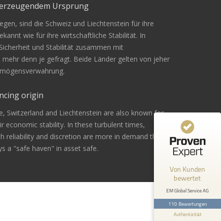
überzeugendem Ursprung
gen, sind die Schweiz und Liechtenstein für ihre
Kundenbewertungen und Erfahrungen zu
kannt wie für ihre wirtschaftliche Stabilität. In
EM Global Service AG
 Sicherheit und Stabilität zusammen mit
n mehr denn je gefragt. Beide Länder gelten von jeher
99%
SEHR GUT
Vermögensverwahrung.
Empfehlungen auf
ProvenExpert.com
4,67 / 5,00
ncing origin
42
68
e, Switzerland and Liechtenstein are also known for
Bewertungen von 1
Bewertungen auf
eir economic stability. In these turbulent times,
anderen Quelle
ProvenExpert.com
ith reliability and discretion are more in demand than
s a "safe haven" in asset safe.
Blick aufs ProvenExpert-Profil werfen
Von Kunden
Andreas Z.
24.2.2026
bewertet
5
Bin mit der Beratung sehr zufrieden
EM Global Service AG
gewesen. Ich werde es sicher
110 Bewertungen
weiterempfehlen .
Authentizität