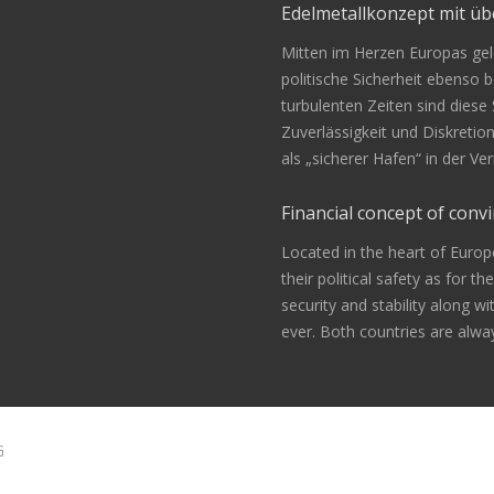
Edelmetallkonzept mit 
Mitten im Herzen Europas gele
politische Sicherheit ebenso be
turbulenten Zeiten sind diese
Zuverlässigkeit und Diskretio
als „sicherer Hafen“ in der 
Financial concept of convi
Located in the heart of Europ
their political safety as for th
security and stability along w
ever. Both countries are alway
G