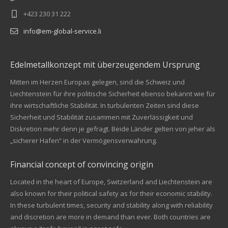
+423 230 31 222
info@em-global-service.li
Edelmetallkonzept mit überzeugendem Ursprung
Mitten im Herzen Europas gelegen, sind die Schweiz und
Liechtenstein für ihre politische Sicherheit ebenso bekannt wie für
ihre wirtschaftliche Stabilität. In turbulenten Zeiten sind diese
Sicherheit und Stabilität zusammen mit Zuverlässigkeit und
Diskretion mehr denn je gefragt. Beide Länder gelten von jeher als
„sicherer Hafen“ in der Vermögensverwahrung.
Financial concept of convincing origin
Located in the heart of Europe, Switzerland and Liechtenstein are
also known for their political safety as for their economic stability.
In these turbulent times, security and stability along with reliability
Kundenbewertungen und Erfahrungen zu
and discretion are more in demand than ever. Both countries are
EM Global Service AG