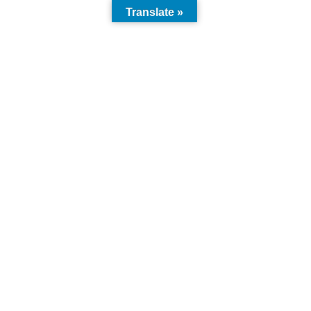
Translate »
Rohstoffbedarf: neue Technologien mit Edelmetallen und seltenen
Erden