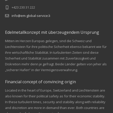
+423 230 31 222
info@em-global-service.li
Edelmetallkonzept mit überzeugendem Ursprung
Mitten im Herzen Europas gelegen, sind die Schweiz und
Liechtenstein für ihre politische Sicherheit ebenso bekannt wie für
ihre wirtschaftliche Stabilität. In turbulenten Zeiten sind diese
Sicherheit und Stabilität zusammen mit Zuverlässigkeit und
Diskretion mehr denn je gefragt. Beide Länder gelten von jeher als
„sicherer Hafen“ in der Vermögensverwahrung.
Financial concept of convincing origin
Located in the heart of Europe, Switzerland and Liechtenstein are
also known for their political safety as for their economic stability.
In these turbulent times, security and stability along with reliability
Kundenbewertungen und Erfahrungen zu
and discretion are more in demand than ever. Both countries are
EM Global Service AG