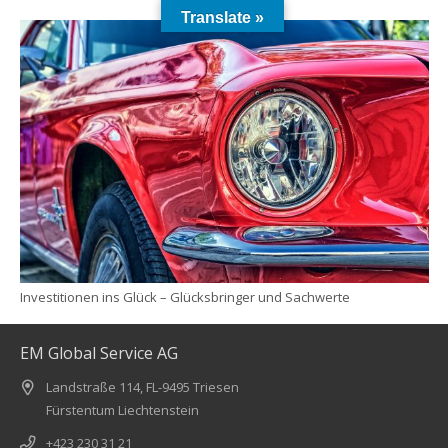
Translate »
Investitionen ins Glück – Glücksbringer und Sachwerte
EM Global Service AG
Landstraße 114, FL-9495 Triesen
Fürstentum Liechtenstein
+423 230 31 21