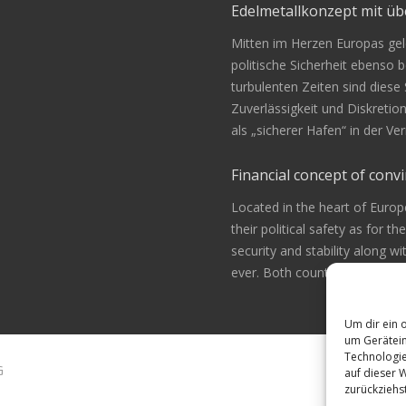
Edelmetallkonzept mit 
Mitten im Herzen Europas gele
politische Sicherheit ebenso be
turbulenten Zeiten sind diese
Zuverlässigkeit und Diskretio
als „sicherer Hafen“ in der 
Financial concept of convi
Located in the heart of Europ
their political safety as for th
security and stability along w
ever. Both countries are alway
Um dir ein 
um Gerätein
Technologie
G
auf dieser 
zurückziehs