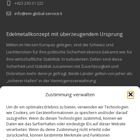
+423 230 31 222
info@em-global-service.li
Edelmetallkonzept mit überzeugendem Ursprung
Mitten im Herzen Europas gelegen, sind die Schweiz und
Liechtenstein für ihre politische Sicherheit ebenso bekannt wie für
ihre wirtschaftliche Stabilität. In turbulenten Zeiten sind diese
Sicherheit und Stabilität zusammen mit Zuverlässigkeit und
Diskretion mehr denn je gefragt. Beide Länder gelten von jeher als
„sicherer Hafen“ in der Vermögensverwahrung.
Zustimmung verwalten
Financial concept of convincing origin
Located in the heart of Europe, Switzerland and Liechtenstein are
Um dir ein optimales Erlebnis zu bieten, verwenden wir Technologien
wie Cookies, um Geräteinformationen zu speichern und/oder darauf
also known for their political safety as for their economic stability.
zuzugreifen. Wenn du diesen Technologien zustimmst, können wir
In these turbulent times, security and stability along with reliability
Kundenbewertungen und Erfahrungen zu
Daten wie das Surfverhalten oder eindeutige IDs auf dieser Website
and discretion are more in demand than ever. Both countries are
EM Global Service AG
verarbeiten. Wenn du deine Zustimmung nicht erteilst oder
always a "safe haven" in asset safe.
zurückziehst, können bestimmte Merkmale und Funktionen