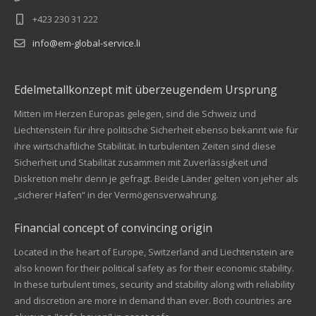
+423 230 31 222
info@em-global-service.li
Edelmetallkonzept mit überzeugendem Ursprung
Mitten im Herzen Europas gelegen, sind die Schweiz und
Liechtenstein für ihre politische Sicherheit ebenso bekannt wie für
ihre wirtschaftliche Stabilität. In turbulenten Zeiten sind diese
Sicherheit und Stabilität zusammen mit Zuverlässigkeit und
Diskretion mehr denn je gefragt. Beide Länder gelten von jeher als
„sicherer Hafen“ in der Vermögensverwahrung.
Financial concept of convincing origin
Located in the heart of Europe, Switzerland and Liechtenstein are
also known for their political safety as for their economic stability.
In these turbulent times, security and stability along with reliability
Kundenbewertungen und Erfahrungen zu
and discretion are more in demand than ever. Both countries are
EM Global Service AG