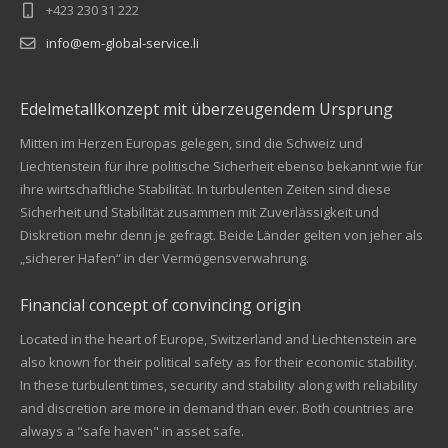
+423 230 31 222
info@em-global-service.li
Edelmetallkonzept mit überzeugendem Ursprung
Mitten im Herzen Europas gelegen, sind die Schweiz und
Liechtenstein für ihre politische Sicherheit ebenso bekannt wie für
ihre wirtschaftliche Stabilität. In turbulenten Zeiten sind diese
Sicherheit und Stabilität zusammen mit Zuverlässigkeit und
Diskretion mehr denn je gefragt. Beide Länder gelten von jeher als
„sicherer Hafen“ in der Vermögensverwahrung.
Financial concept of convincing origin
Located in the heart of Europe, Switzerland and Liechtenstein are
also known for their political safety as for their economic stability.
In these turbulent times, security and stability along with reliability
Kundenbewertungen und Erfahrungen zu
and discretion are more in demand than ever. Both countries are
EM Global Service AG
always a "safe haven" in asset safe.