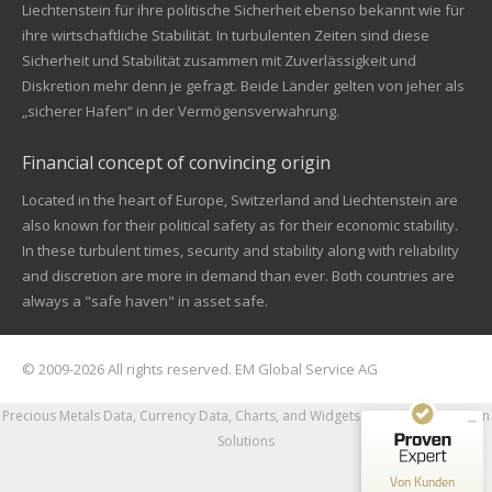
Liechtenstein für ihre politische Sicherheit ebenso bekannt wie für
ihre wirtschaftliche Stabilität. In turbulenten Zeiten sind diese
Sicherheit und Stabilität zusammen mit Zuverlässigkeit und
Diskretion mehr denn je gefragt. Beide Länder gelten von jeher als
„sicherer Hafen“ in der Vermögensverwahrung.
Financial concept of convincing origin
Located in the heart of Europe, Switzerland and Liechtenstein are
also known for their political safety as for their economic stability.
In these turbulent times, security and stability along with reliability
Kundenbewertungen und Erfahrungen zu
and discretion are more in demand than ever. Both countries are
EM Global Service AG
always a "safe haven" in asset safe.
SEHR GUT
99%
Empfehlungen auf
© 2009-2026 All rights reserved. EM Global Service AG
ProvenExpert.com
4,67 / 5,00
Precious Metals Data, Currency Data
, Charts, and Widgets
Powered by nFusion
68
42
Solutions
Bewertungen auf
Bewertungen von 1
ProvenExpert.com
anderen Quelle
Von Kunden