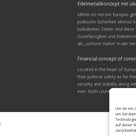
Edelmetallkonzept mit 
Mitten im Herzen Europas gele
politische Sicherheit ebenso be
turbulenten Zeiten sind diese
Zuverlässigkeit und Diskretio
als „sicherer Hafen“ in der 
Financial concept of convi
Located in the heart of Europ
their political safety as for th
security and stability along w
ever. Both countries are alway
Um dir ein 
um Gerätein
Technologie
G
auf dieser 
zurückziehs