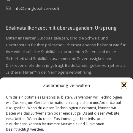
info@em-global-service.li
Edelmetallkonzept mit überzeugendem Ursprung
Mitten im Herzen Europas gelegen, sind die Schweiz und
Liechtenstein für ihre politische Sicherheit ebenso bekannt wie für
ihre wirtschaftliche Stabilität. In turbulenten Zeiten sind diese
Sicherheit und Stabilität zusammen mit Zuverlässigkeit und
Diskretion mehr denn je gefragt. Beide Länder gelten von jeher als
„sicherer Hafen“ in der Vermögensverwahrung.
Zustimmung verwalten
Financial concept of convincing origin
Located in the heart of Europe, Switzerland and Liechtenstein are
Um dir ein optimales Erlebnis zu bieten, verwenden wir Technologien
wie Cookies, um Geräteinformationen zu speichern und/oder darauf
also known for their political safety as for their economic stability.
zuzugreifen. Wenn du diesen Technologien zustimmst, können wir
In these turbulent times, security and stability along with reliability
Kundenbewertungen und Erfahrungen zu
Daten wie das Surfverhalten oder eindeutige IDs auf dieser Website
and discretion are more in demand than ever. Both countries are
EM Global Service AG
verarbeiten. Wenn du deine Zustimmung nicht erteilst oder
always a "safe haven" in asset safe.
zurückziehst, können bestimmte Merkmale und Funktionen
beeinträchtigt werden.
SEHR GUT
99%