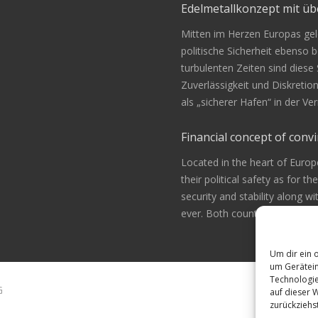
Edelmetallkonzept mit 
Mitten im Herzen Europas gele
politische Sicherheit ebenso be
turbulenten Zeiten sind diese
Zuverlässigkeit und Diskretio
als „sicherer Hafen“ in der 
Financial concept of convi
Located in the heart of Europ
their political safety as for th
security and stability along w
ever. Both countries are alway
Um dir ein 
um Gerätein
Technologie
G
auf dieser 
zurückziehs