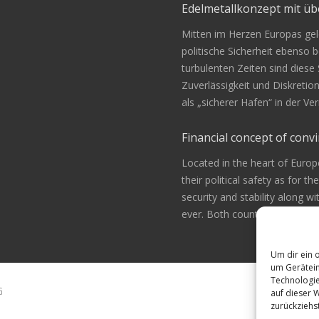
Edelmetallkonzept mit 
Mitten im Herzen Europas gele
politische Sicherheit ebenso be
turbulenten Zeiten sind diese
Zuverlässigkeit und Diskretio
als „sicherer Hafen“ in der 
Financial concept of convi
Located in the heart of Europ
their political safety as for th
security and stability along w
ever. Both countries are alway
Um dir ein 
um Gerätein
Technologie
G
auf dieser 
zurückziehs