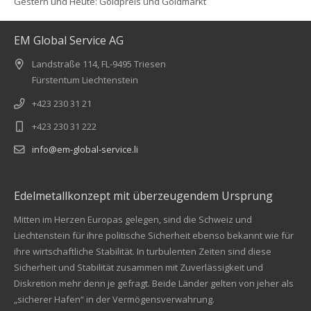
Gestern und Heute: Goldpreis und Goldmarkt
EM Global Service AG
Landstraße 114, FL-9495 Triesen
Fürstentum Liechtenstein
+423 230 31 21
+423 230 31 222
info@em-global-service.li
Edelmetallkonzept mit überzeugendem Ursprung
Mitten im Herzen Europas gelegen, sind die Schweiz und
Liechtenstein für ihre politische Sicherheit ebenso bekannt wie für
ihre wirtschaftliche Stabilität. In turbulenten Zeiten sind diese
Sicherheit und Stabilität zusammen mit Zuverlässigkeit und
Diskretion mehr denn je gefragt. Beide Länder gelten von jeher als
„sicherer Hafen“ in der Vermögensverwahrung.