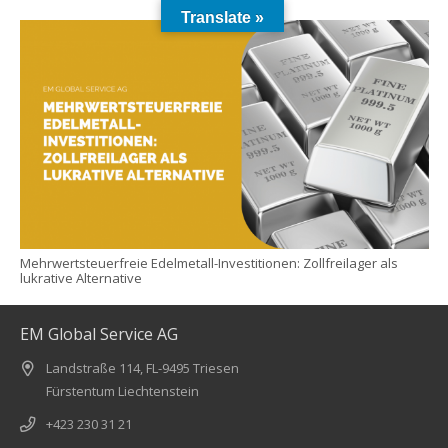
Translate »
Mehrwertsteuerfreie Edelmetall-Investitionen: Zollfreilager als
lukrative Alternative
EM Global Service AG
Landstraße 114, FL-9495 Triesen
Fürstentum Liechtenstein
+423 230 31 21