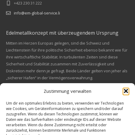
+423 230 31 222
info@em-global-service.li
Edelmetallkonzept mit überzeugendem Ursprung
Mitten im Herzen Europas gelegen, sind die Schweiz und
Liechtenstein für ihre politische Sicherheit ebenso bekannt wie für
ihre wirtschaftliche Stabilität. In turbulenten Zeiten sind diese
Sicherheit und Stabilität zusammen mit Zuverlässigkeit und
Diskretion mehr denn je gefragt. Beide Länder gelten von jeher als
„sicherer Hafen“ in der Vermögensverwahrung.
Zustimmung verwalten
Financial concept of convincing origin
Located in the heart of Europe, Switzerland and Liechtenstein are
Um dir ein optimales Erlebnis zu bieten, verwenden wir Technologien
wie Cookies, um Geräteinformationen zu speichern und/oder darauf
also known for their political safety as for their economic stability.
zuzugreifen. Wenn du diesen Technologien zustimmst, können wir
In these turbulent times, security and stability along with reliability
Kundenbewertungen und Erfahrungen zu
Daten wie das Surfverhalten oder eindeutige IDs auf dieser Website
and discretion are more in demand than ever. Both countries are
EM Global Service AG
verarbeiten. Wenn du deine Zustimmung nicht erteilst oder
always a "safe haven" in asset safe.
zurückziehst, können bestimmte Merkmale und Funktionen