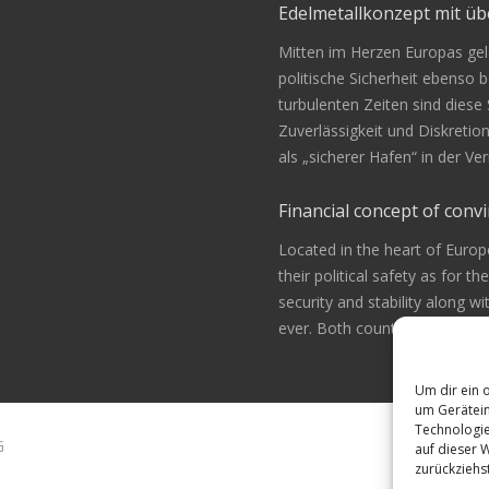
Edelmetallkonzept mit 
Mitten im Herzen Europas gele
politische Sicherheit ebenso be
turbulenten Zeiten sind diese
Zuverlässigkeit und Diskretio
als „sicherer Hafen“ in der 
Financial concept of convi
Located in the heart of Europ
their political safety as for th
security and stability along w
ever. Both countries are alway
Um dir ein 
um Gerätein
Technologie
G
auf dieser 
zurückziehs